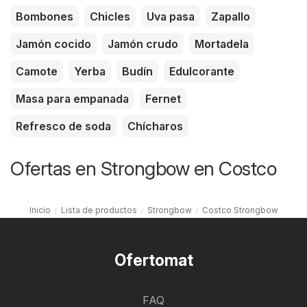
Bombones
Chicles
Uva pasa
Zapallo
Jamón cocido
Jamón crudo
Mortadela
Camote
Yerba
Budín
Edulcorante
Masa para empanada
Fernet
Refresco de soda
Chícharos
Ofertas en Strongbow en Costco
Inicio
Lista de productos
Strongbow
Costco Strongbow
Ofertomat
FAQ