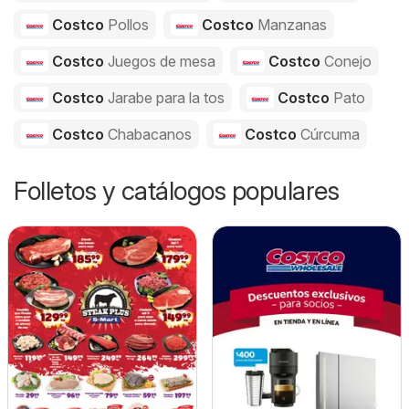
Costco
Pollos
Costco
Manzanas
Costco
Juegos de mesa
Costco
Conejo
Costco
Jarabe para la tos
Costco
Pato
Costco
Chabacanos
Costco
Cúrcuma
Folletos y catálogos populares