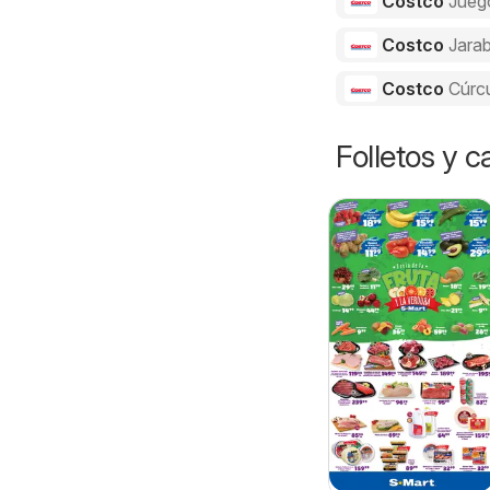
Costco
Jueg
Costco
Jarab
Costco
Cúrc
Folletos y 