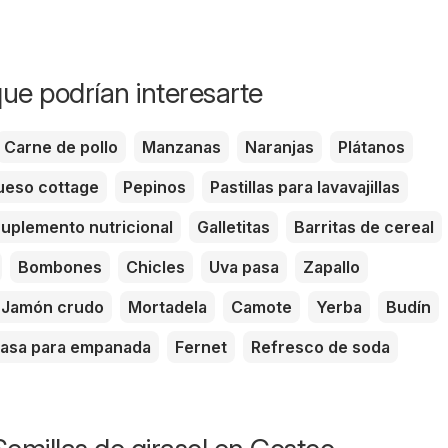
ue podrían interesarte
Carne de pollo
Manzanas
Naranjas
Plátanos
eso cottage
Pepinos
Pastillas para lavavajillas
uplemento nutricional
Galletitas
Barritas de cereal
Bombones
Chicles
Uva pasa
Zapallo
Jamón crudo
Mortadela
Camote
Yerba
Budín
asa para empanada
Fernet
Refresco de soda