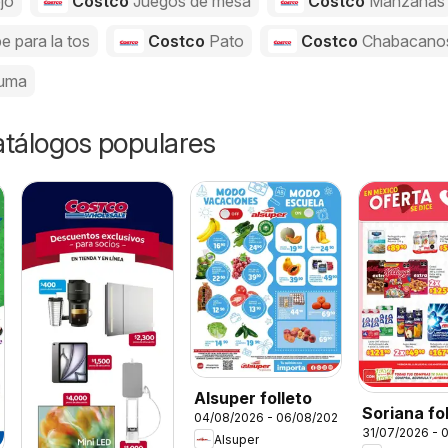
jo
Costco
Juegos de mesa
Costco
Manzanas
e para la tos
Costco
Pato
Costco
Chabacano
uma
catálogos populares
Alsuper folleto
Soriana fo
04/08/2026 - 06/08/2026
31/07/2026 - 
Alsuper