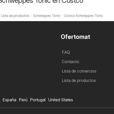
 Schweppes Tonic en Costco
Lista de productos
Schweppes Tonic
Costco Schweppes Tonic
Ofertomat
FAQ
Contacto
Lista de comercios
Lista de productos
España
Perú
Portugal
United States