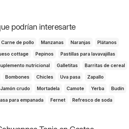
ue podrían interesarte
Carne de pollo
Manzanas
Naranjas
Plátanos
eso cottage
Pepinos
Pastillas para lavavajillas
uplemento nutricional
Galletitas
Barritas de cereal
Bombones
Chicles
Uva pasa
Zapallo
Jamón crudo
Mortadela
Camote
Yerba
Budín
asa para empanada
Fernet
Refresco de soda