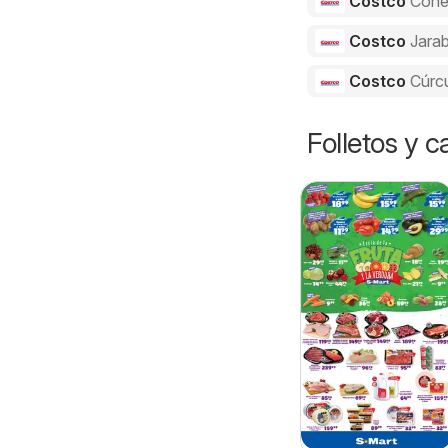
Costco
Cone
Costco
Jarab
Costco
Cúrc
Folletos y 