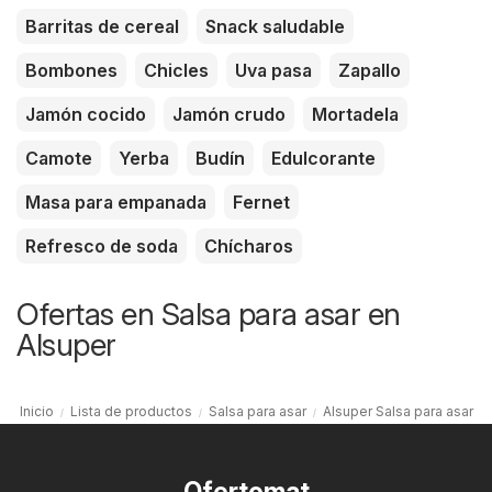
Barritas de cereal
Snack saludable
Bombones
Chicles
Uva pasa
Zapallo
Jamón cocido
Jamón crudo
Mortadela
Camote
Yerba
Budín
Edulcorante
Masa para empanada
Fernet
Refresco de soda
Chícharos
Ofertas en Salsa para asar en
Alsuper
Inicio
Lista de productos
Salsa para asar
Alsuper Salsa para asar
Ofertomat