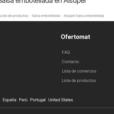
Salsa embotellada en Alsuper
Lista de productos
Salsa embotellada
Alsuper Salsa embotellada
Ofertomat
FAQ
Contacto
Lista de comercios
Lista de productos
España
Perú
Portugal
United States