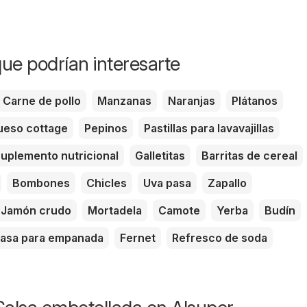
ue podrían interesarte
Carne de pollo
Manzanas
Naranjas
Plátanos
eso cottage
Pepinos
Pastillas para lavavajillas
uplemento nutricional
Galletitas
Barritas de cereal
Bombones
Chicles
Uva pasa
Zapallo
Jamón crudo
Mortadela
Camote
Yerba
Budín
asa para empanada
Fernet
Refresco de soda