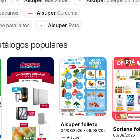
ejo
Alsuper
Manzanas
Alsuper
Juegos de me
bacanos
Alsuper
Cúrcuma
be para la tos
Alsuper
Pato
catálogos populares
Alsuper folleto
Soriana fo
04/08/2026 - 06/08/2026
06/08/2026 - 
Alsuper