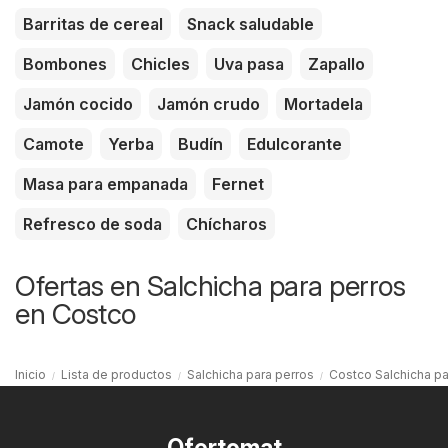
Barritas de cereal
Snack saludable
Bombones
Chicles
Uva pasa
Zapallo
Jamón cocido
Jamón crudo
Mortadela
Camote
Yerba
Budín
Edulcorante
Masa para empanada
Fernet
Refresco de soda
Chícharos
Ofertas en Salchicha para perros
en Costco
Inicio
Lista de productos
Salchicha para perros
Costco Salchicha pa
Ofertomat