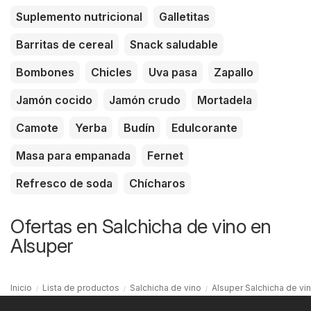
Suplemento nutricional
Galletitas
Barritas de cereal
Snack saludable
Bombones
Chicles
Uva pasa
Zapallo
Jamón cocido
Jamón crudo
Mortadela
Camote
Yerba
Budín
Edulcorante
Masa para empanada
Fernet
Refresco de soda
Chícharos
Ofertas en Salchicha de vino en
Alsuper
Inicio
Lista de productos
Salchicha de vino
Alsuper Salchicha de vi