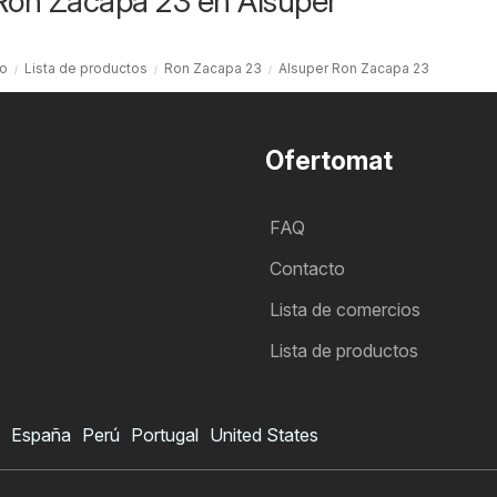
Ron Zacapa 23 en Alsuper
io
Lista de productos
Ron Zacapa 23
Alsuper Ron Zacapa 23
Ofertomat
FAQ
Contacto
Lista de comercios
Lista de productos
España
Perú
Portugal
United States