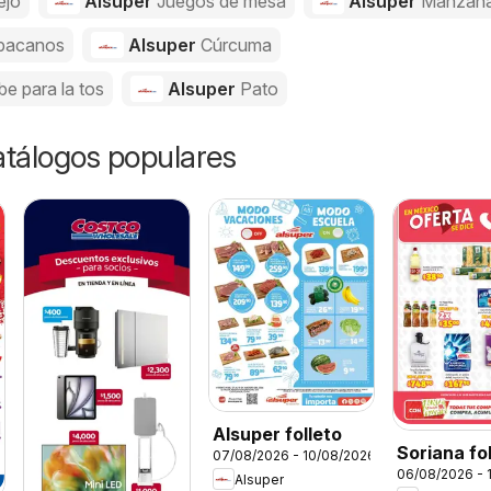
ejo
Alsuper
Juegos de mesa
Alsuper
Manzan
bacanos
Alsuper
Cúrcuma
be para la tos
Alsuper
Pato
catálogos populares
Alsuper folleto
Soriana fo
07/08/2026 - 10/08/2026
06/08/2026 - 
Alsuper