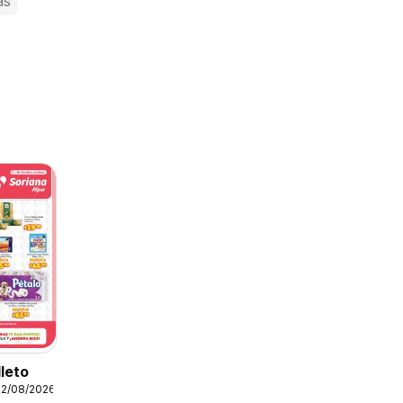
as
lleto
12/08/2026