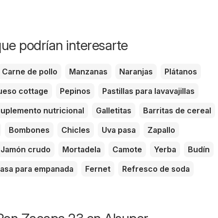
ue podrían interesarte
Carne de pollo
Manzanas
Naranjas
Plátanos
eso cottage
Pepinos
Pastillas para lavavajillas
uplemento nutricional
Galletitas
Barritas de cereal
Bombones
Chicles
Uva pasa
Zapallo
Jamón crudo
Mortadela
Camote
Yerba
Budín
asa para empanada
Fernet
Refresco de soda