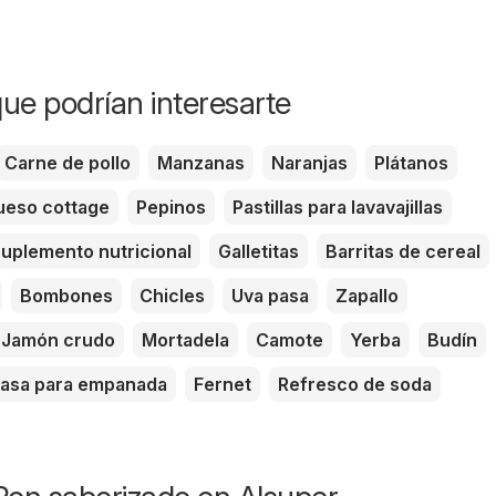
ue podrían interesarte
Carne de pollo
Manzanas
Naranjas
Plátanos
eso cottage
Pepinos
Pastillas para lavavajillas
uplemento nutricional
Galletitas
Barritas de cereal
Bombones
Chicles
Uva pasa
Zapallo
Jamón crudo
Mortadela
Camote
Yerba
Budín
asa para empanada
Fernet
Refresco de soda