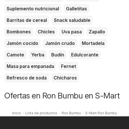
Suplemento nutricional
Galletitas
Barritas de cereal
Snack saludable
Bombones
Chicles
Uva pasa
Zapallo
Jamón cocido
Jamón crudo
Mortadela
Camote
Yerba
Budín
Edulcorante
Masa para empanada
Fernet
Refresco de soda
Chícharos
Ofertas en Ron Bumbu en S-Mart
Inicio
Lista de productos
Ron Bumbu
S-Mart Ron Bumbu