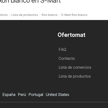
Ron blanco en S-Mart
Inicio
Lista de productos
Ron blanco
S-Mart Ron blanco
Ofertomat
FAQ
Contacto
Lista de comercios
Lista de productos
España
Perú
Portugal
United States