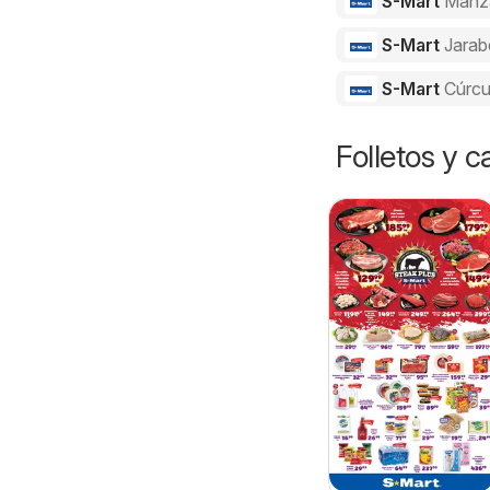
S-Mart
Manz
S-Mart
Jarab
S-Mart
Cúrc
Folletos y 