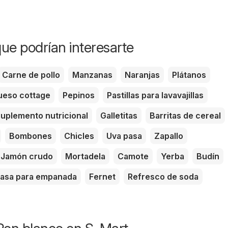
ue podrían interesarte
Carne de pollo
Manzanas
Naranjas
Plátanos
eso cottage
Pepinos
Pastillas para lavavajillas
uplemento nutricional
Galletitas
Barritas de cereal
Bombones
Chicles
Uva pasa
Zapallo
Jamón crudo
Mortadela
Camote
Yerba
Budín
asa para empanada
Fernet
Refresco de soda