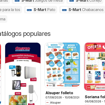
anas
S-Mart
Juegos de mesa
S-Mart
Conejo
e para la tos
S-Mart
Pato
S-Mart
Chabacanos
uma
catálogos populares
Alsuper folleto
Soriana fo
07/08/2026 - 10/08/2026
06/08/2026 - 
Alsuper