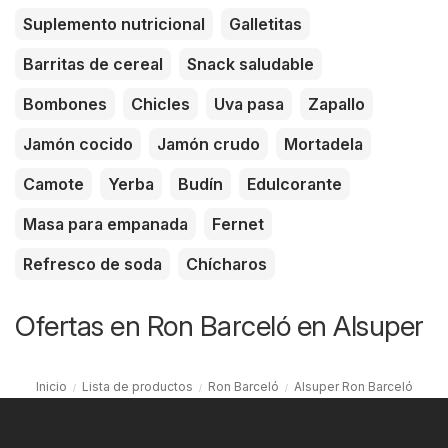
Suplemento nutricional
Galletitas
Barritas de cereal
Snack saludable
Bombones
Chicles
Uva pasa
Zapallo
Jamón cocido
Jamón crudo
Mortadela
Camote
Yerba
Budín
Edulcorante
Masa para empanada
Fernet
Refresco de soda
Chícharos
Ofertas en Ron Barceló en Alsuper
Inicio
Lista de productos
Ron Barceló
Alsuper Ron Barceló