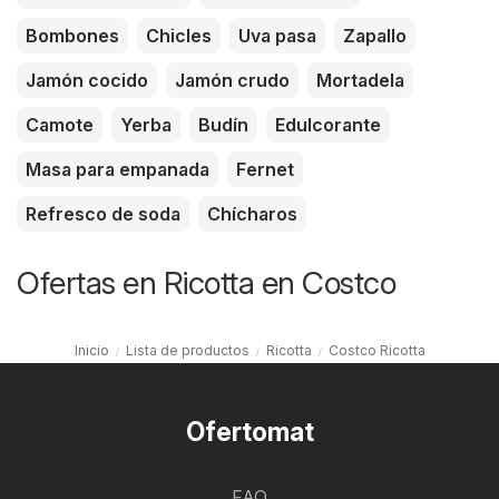
Bombones
Chicles
Uva pasa
Zapallo
Jamón cocido
Jamón crudo
Mortadela
Camote
Yerba
Budín
Edulcorante
Masa para empanada
Fernet
Refresco de soda
Chícharos
Ofertas en Ricotta en Costco
Inicio
Lista de productos
Ricotta
Costco Ricotta
Ofertomat
FAQ