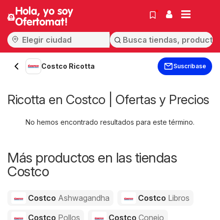
Hola, yo soy
Ofertomat!
Costco Ricotta
Suscríbase
Ricotta en Costco | Ofertas y Precios
No hemos encontrado resultados para este término.
Más productos en las tiendas
Costco
Costco
Ashwagandha
Costco
Libros
Costco
Pollos
Costco
Conejo