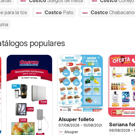
anas
Costco
Juegos de mesa
Costco
Conejo
e para la tos
Costco
Pato
Costco
Chabacano
uma
catálogos populares
Alsuper folleto
Soriana fo
07/08/2026 - 10/08/2026
06/08/2026 - 
Alsuper