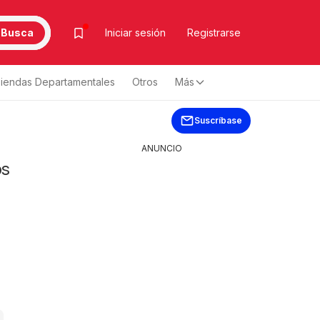
Busca
Iniciar sesión
Registrarse
iendas Departamentales
Otros
Más
Suscríbase
ANUNCIO
os