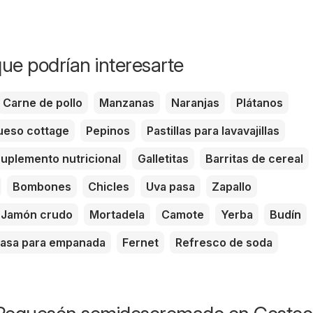
ue podrían interesarte
Carne de pollo
Manzanas
Naranjas
Plátanos
eso cottage
Pepinos
Pastillas para lavavajillas
uplemento nutricional
Galletitas
Barritas de cereal
Bombones
Chicles
Uva pasa
Zapallo
Jamón crudo
Mortadela
Camote
Yerba
Budín
asa para empanada
Fernet
Refresco de soda