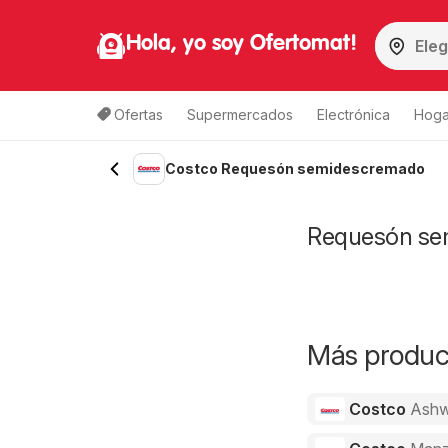
Hola, yo soy Ofertomat!
Ofertas
Supermercados
Electrónica
Hoga
Costco Requesón semidescremado
Requesón sem
Más product
Costco
Ashw