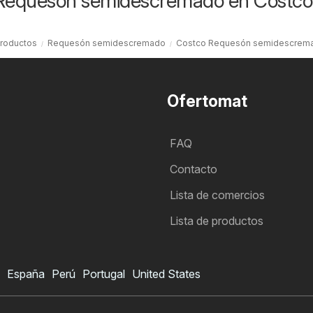
 Requesón semidescremado en Costco
productos
Requesón semidescremado
Costco Requesón semidescrem
Ofertomat
FAQ
Contacto
Lista de comercios
Lista de productos
España
Perú
Portugal
United States