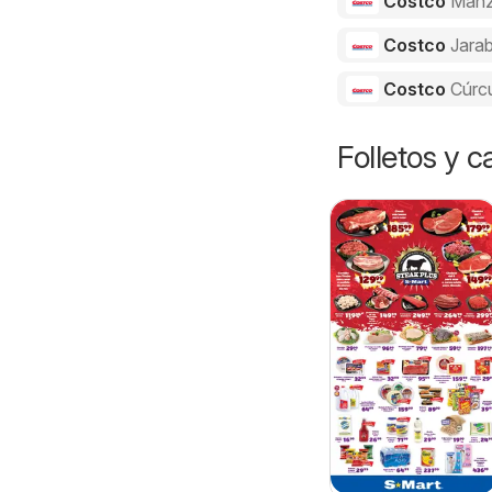
Costco
Manz
Costco
Jarab
Costco
Cúrc
Folletos y 