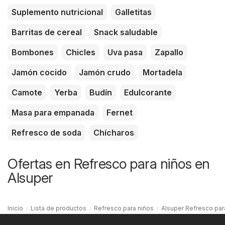
Suplemento nutricional
Galletitas
Barritas de cereal
Snack saludable
Bombones
Chicles
Uva pasa
Zapallo
Jamón cocido
Jamón crudo
Mortadela
Camote
Yerba
Budín
Edulcorante
Masa para empanada
Fernet
Refresco de soda
Chícharos
Ofertas en Refresco para niños en
Alsuper
Inicio
Lista de productos
Refresco para niños
Alsuper Refresco par