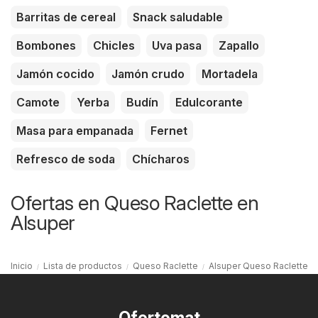
Barritas de cereal
Snack saludable
Bombones
Chicles
Uva pasa
Zapallo
Jamón cocido
Jamón crudo
Mortadela
Camote
Yerba
Budín
Edulcorante
Masa para empanada
Fernet
Refresco de soda
Chícharos
Ofertas en Queso Raclette en
Alsuper
Inicio
Lista de productos
Queso Raclette
Alsuper Queso Raclette
Ofertomat