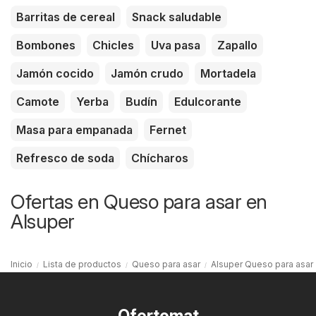
Barritas de cereal
Snack saludable
Bombones
Chicles
Uva pasa
Zapallo
Jamón cocido
Jamón crudo
Mortadela
Camote
Yerba
Budín
Edulcorante
Masa para empanada
Fernet
Refresco de soda
Chícharos
Ofertas en Queso para asar en
Alsuper
Inicio
Lista de productos
Queso para asar
Alsuper Queso para asar
Ofertomat