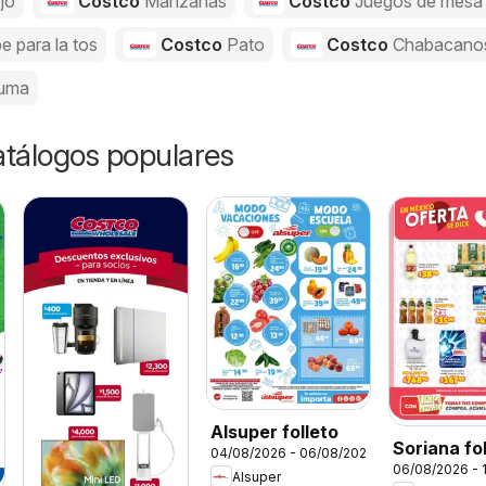
jo
Costco
Manzanas
Costco
Juegos de mesa
e para la tos
Costco
Pato
Costco
Chabacano
uma
catálogos populares
Alsuper folleto
Soriana fo
04/08/2026 - 06/08/2026
06/08/2026 - 
Alsuper