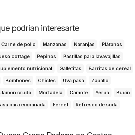
ue podrían interesarte
Carne de pollo
Manzanas
Naranjas
Plátanos
eso cottage
Pepinos
Pastillas para lavavajillas
uplemento nutricional
Galletitas
Barritas de cereal
Bombones
Chicles
Uva pasa
Zapallo
Jamón crudo
Mortadela
Camote
Yerba
Budín
asa para empanada
Fernet
Refresco de soda