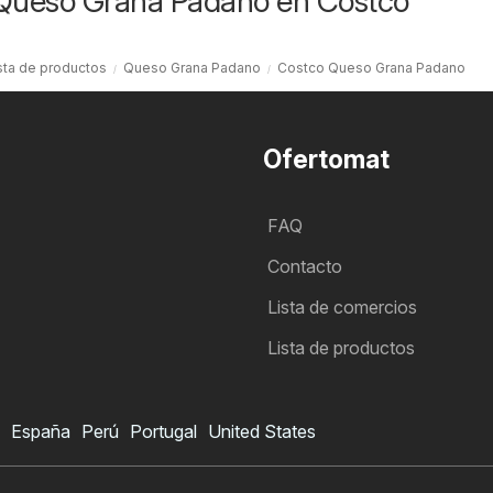
 Queso Grana Padano en Costco
sta de productos
Queso Grana Padano
Costco Queso Grana Padano
Ofertomat
FAQ
Contacto
Lista de comercios
Lista de productos
España
Perú
Portugal
United States