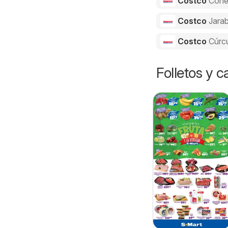
Costco
Cone
Costco
Jarab
Costco
Cúrc
Folletos y 