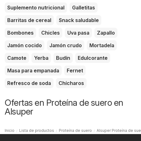
Suplemento nutricional
Galletitas
Barritas de cereal
Snack saludable
Bombones
Chicles
Uva pasa
Zapallo
Jamón cocido
Jamón crudo
Mortadela
Camote
Yerba
Budín
Edulcorante
Masa para empanada
Fernet
Refresco de soda
Chícharos
Ofertas en Proteína de suero en
Alsuper
Inicio
Lista de productos
Proteína de suero
Alsuper Proteína de sue