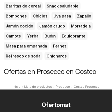
Barritas de cereal
Snack saludable
Bombones
Chicles
Uva pasa
Zapallo
Jamón cocido
Jamón crudo
Mortadela
Camote
Yerba
Budín
Edulcorante
Masa para empanada
Fernet
Refresco de soda
Chícharos
Ofertas en Prosecco en Costco
Inicio
Lista de productos
Prosecco
Costco Prosecco
Ofertomat