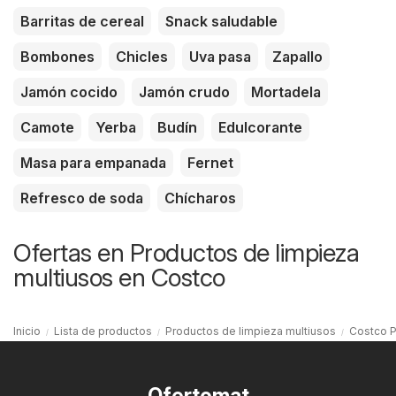
Barritas de cereal
Snack saludable
Bombones
Chicles
Uva pasa
Zapallo
Jamón cocido
Jamón crudo
Mortadela
Camote
Yerba
Budín
Edulcorante
Masa para empanada
Fernet
Refresco de soda
Chícharos
Ofertas en Productos de limpieza
multiusos en Costco
Inicio
Lista de productos
Productos de limpieza multiusos
Costco P
Ofertomat