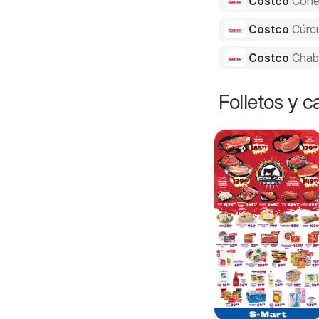
Costco
Cone
Costco
Cúrc
Costco
Chab
Folletos y 