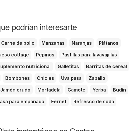
ue podrían interesarte
Carne de pollo
Manzanas
Naranjas
Plátanos
eso cottage
Pepinos
Pastillas para lavavajillas
uplemento nutricional
Galletitas
Barritas de cereal
Bombones
Chicles
Uva pasa
Zapallo
Jamón crudo
Mortadela
Camote
Yerba
Budín
asa para empanada
Fernet
Refresco de soda