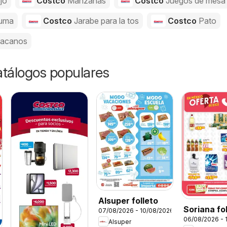
jo
Costco
Manzanas
Costco
Juegos de mesa
uma
Costco
Jarabe para la tos
Costco
Pato
acanos
catálogos populares
Alsuper folleto
Soriana fo
07/08/2026 - 10/08/2026
06/08/2026 - 
Alsuper