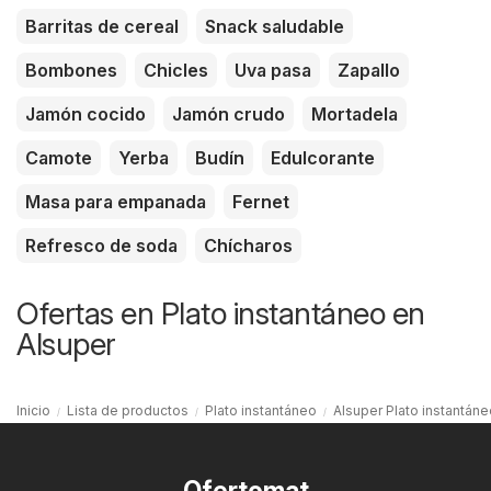
Barritas de cereal
Snack saludable
Bombones
Chicles
Uva pasa
Zapallo
Jamón cocido
Jamón crudo
Mortadela
Camote
Yerba
Budín
Edulcorante
Masa para empanada
Fernet
Refresco de soda
Chícharos
Ofertas en Plato instantáneo en
Alsuper
Inicio
Lista de productos
Plato instantáneo
Alsuper Plato instantáne
Ofertomat