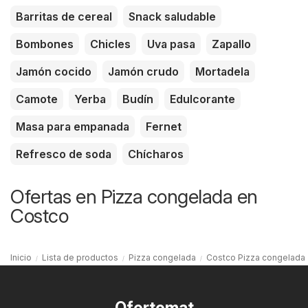
Barritas de cereal
Snack saludable
Bombones
Chicles
Uva pasa
Zapallo
Jamón cocido
Jamón crudo
Mortadela
Camote
Yerba
Budín
Edulcorante
Masa para empanada
Fernet
Refresco de soda
Chícharos
Ofertas en Pizza congelada en
Costco
Inicio
Lista de productos
Pizza congelada
Costco Pizza congelada
Ofertomat