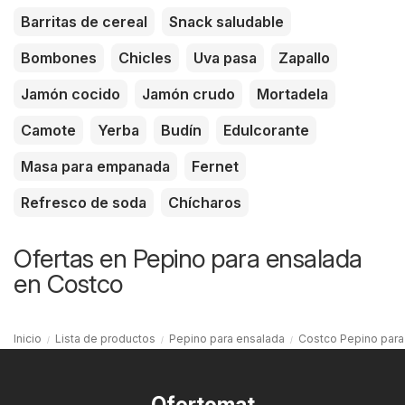
Barritas de cereal
Snack saludable
Bombones
Chicles
Uva pasa
Zapallo
Jamón cocido
Jamón crudo
Mortadela
Camote
Yerba
Budín
Edulcorante
Masa para empanada
Fernet
Refresco de soda
Chícharos
Ofertas en Pepino para ensalada
en Costco
Inicio
Lista de productos
Pepino para ensalada
Costco Pepino para
Ofertomat