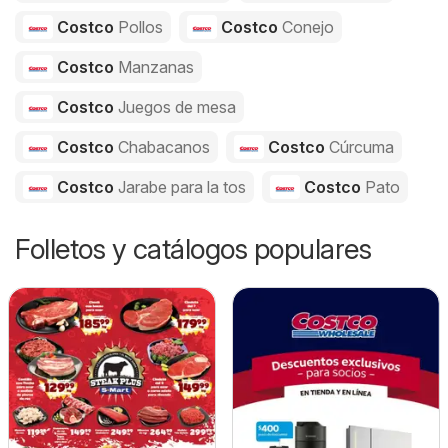
Costco
Pollos
Costco
Conejo
Costco
Manzanas
Costco
Juegos de mesa
Costco
Chabacanos
Costco
Cúrcuma
Costco
Jarabe para la tos
Costco
Pato
Folletos y catálogos populares