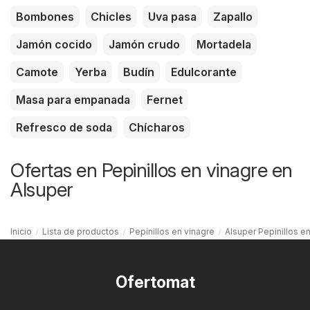
Bombones
Chicles
Uva pasa
Zapallo
Jamón cocido
Jamón crudo
Mortadela
Camote
Yerba
Budín
Edulcorante
Masa para empanada
Fernet
Refresco de soda
Chícharos
Ofertas en Pepinillos en vinagre en
Alsuper
Inicio
Lista de productos
Pepinillos en vinagre
Alsuper Pepinillos e
Ofertomat