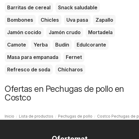
Barritas de cereal
Snack saludable
Bombones
Chicles
Uva pasa
Zapallo
Jamón cocido
Jamón crudo
Mortadela
Camote
Yerba
Budín
Edulcorante
Masa para empanada
Fernet
Refresco de soda
Chícharos
Ofertas en Pechugas de pollo en
Costco
Inicio
Lista de productos
Pechugas de pollo
Costco Pechugas de p
Ofertomat