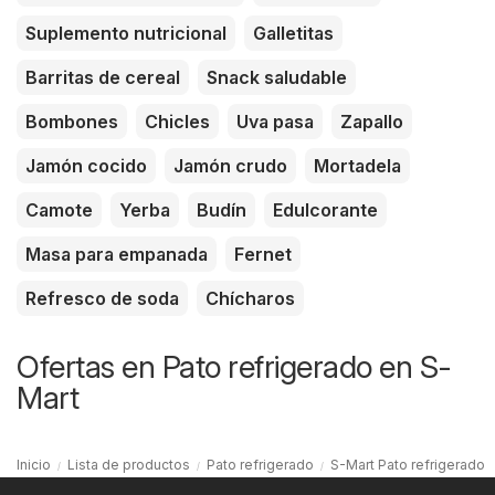
Suplemento nutricional
Galletitas
Barritas de cereal
Snack saludable
Bombones
Chicles
Uva pasa
Zapallo
Jamón cocido
Jamón crudo
Mortadela
Camote
Yerba
Budín
Edulcorante
Masa para empanada
Fernet
Refresco de soda
Chícharos
Ofertas en Pato refrigerado en S-
Mart
Inicio
Lista de productos
Pato refrigerado
S-Mart Pato refrigerado