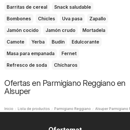
Barritas de cereal
Snack saludable
Bombones
Chicles
Uva pasa
Zapallo
Jamón cocido
Jamón crudo
Mortadela
Camote
Yerba
Budín
Edulcorante
Masa para empanada
Fernet
Refresco de soda
Chícharos
Ofertas en Parmigiano Reggiano en
Alsuper
Inicio
Lista de productos
Parmigiano Reggiano
Alsuper Parmigiano
Ofertomat