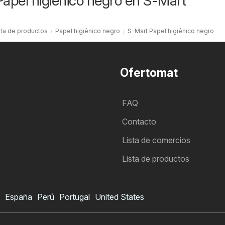
Papel higiénico negro en S-Mart
sta de productos
Papel higiénico negro
S-Mart Papel higiénico negro
Ofertomat
FAQ
Contacto
Lista de comercios
Lista de productos
España
Perú
Portugal
United States