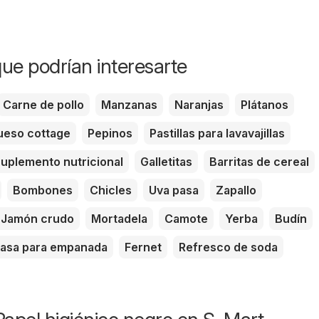
ue podrían interesarte
Carne de pollo
Manzanas
Naranjas
Plátanos
eso cottage
Pepinos
Pastillas para lavavajillas
uplemento nutricional
Galletitas
Barritas de cereal
Bombones
Chicles
Uva pasa
Zapallo
Jamón crudo
Mortadela
Camote
Yerba
Budín
asa para empanada
Fernet
Refresco de soda