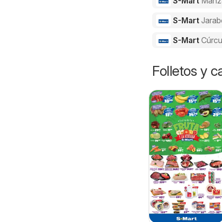
S-Mart
Manz
S-Mart
Jarab
S-Mart
Cúrc
Folletos y 