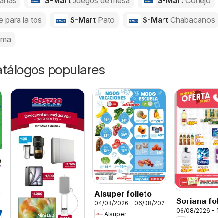
anas
S-Mart
Juegos de mesa
S-Mart
Conejo
e para la tos
S-Mart
Pato
S-Mart
Chabacanos
uma
catálogos populares
Alsuper folleto
Soriana fo
04/08/2026 - 06/08/2026
06/08/2026 - 
Alsuper