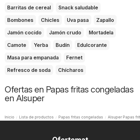
Barritas de cereal
Snack saludable
Bombones
Chicles
Uva pasa
Zapallo
Jamón cocido
Jamón crudo
Mortadela
Camote
Yerba
Budín
Edulcorante
Masa para empanada
Fernet
Refresco de soda
Chícharos
Ofertas en Papas fritas congeladas
en Alsuper
Inicio
Lista de productos
Papas fritas congeladas
Alsuper Papas fr
Ofertomat