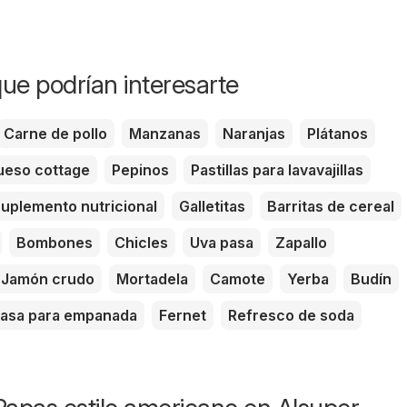
ue podrían interesarte
Carne de pollo
Manzanas
Naranjas
Plátanos
eso cottage
Pepinos
Pastillas para lavavajillas
uplemento nutricional
Galletitas
Barritas de cereal
Bombones
Chicles
Uva pasa
Zapallo
Jamón crudo
Mortadela
Camote
Yerba
Budín
asa para empanada
Fernet
Refresco de soda