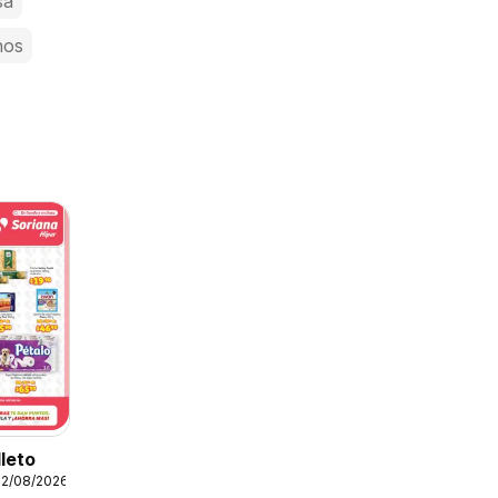
sa
nos
lleto
12/08/2026