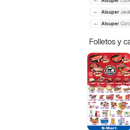
Alsuper
Con
Alsuper
Jara
Alsuper
Cúr
Folletos y 