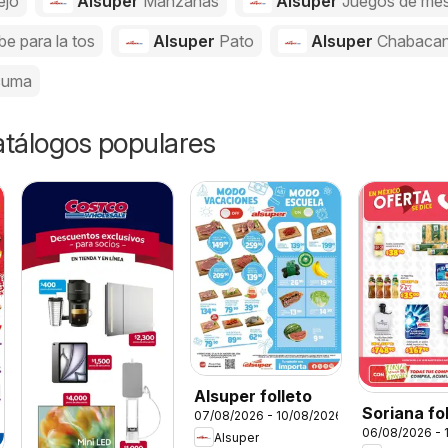
ejo
Alsuper
Manzanas
Alsuper
Juegos de me
be para la tos
Alsuper
Pato
Alsuper
Chabaca
cuma
catálogos populares
Alsuper folleto
Soriana fo
07/08/2026 - 10/08/2026
06/08/2026 - 
Alsuper