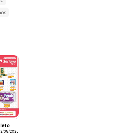
jo
nos
lleto
12/08/2026