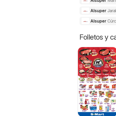
Alsuper
Man
Alsuper
Jara
Alsuper
Cúr
Folletos y 