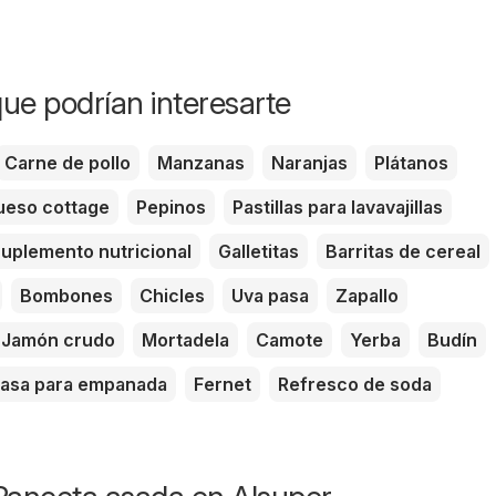
ue podrían interesarte
Carne de pollo
Manzanas
Naranjas
Plátanos
eso cottage
Pepinos
Pastillas para lavavajillas
uplemento nutricional
Galletitas
Barritas de cereal
Bombones
Chicles
Uva pasa
Zapallo
Jamón crudo
Mortadela
Camote
Yerba
Budín
asa para empanada
Fernet
Refresco de soda