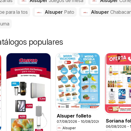
zanas
Alsuper
Juegos de mesa
Alsuper
Cone
be para la tos
Alsuper
Pato
Alsuper
Chabaca
cuma
catálogos populares
Alsuper folleto
Soriana fo
07/08/2026 - 10/08/2026
06/08/2026 - 
Alsuper