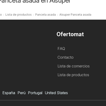
Panceta asada en Alsuper
io
Lista de productos
Panceta asada
Alsuper Panceta asada
Ofertomat
FAQ
Contacto
Lista de comercios
Lista de productos
España
Perú
Portugal
United States