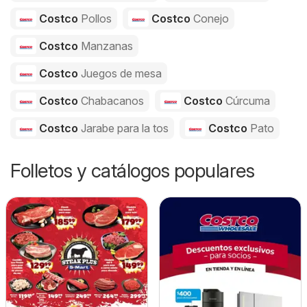
Costco
Pollos
Costco
Conejo
Costco
Manzanas
Costco
Juegos de mesa
Costco
Chabacanos
Costco
Cúrcuma
Costco
Jarabe para la tos
Costco
Pato
Folletos y catálogos populares