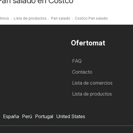
Pan salado en Costco
Inicio
Lista de productos
Pan salado
Costco Pan salado
Ofertomat
FAQ
Contacto
Lista de comercios
Lista de productos
España
Perú
Portugal
United States