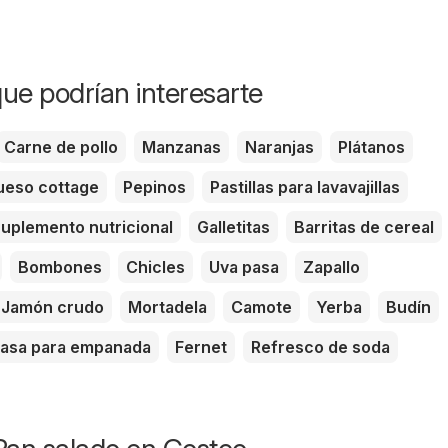
ue podrían interesarte
Carne de pollo
Manzanas
Naranjas
Plátanos
eso cottage
Pepinos
Pastillas para lavavajillas
uplemento nutricional
Galletitas
Barritas de cereal
Bombones
Chicles
Uva pasa
Zapallo
Jamón crudo
Mortadela
Camote
Yerba
Budín
asa para empanada
Fernet
Refresco de soda