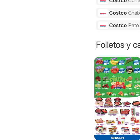
Costco
Cone
Costco
Chab
Costco
Pato
Folletos y 