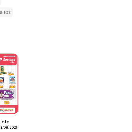
la tos
lleto
12/08/2026