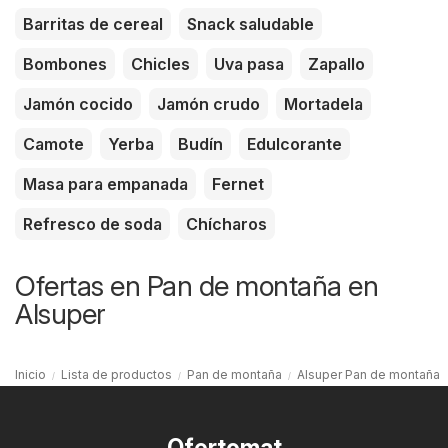
Barritas de cereal
Snack saludable
Bombones
Chicles
Uva pasa
Zapallo
Jamón cocido
Jamón crudo
Mortadela
Camote
Yerba
Budín
Edulcorante
Masa para empanada
Fernet
Refresco de soda
Chícharos
Ofertas en Pan de montaña en
Alsuper
Inicio
Lista de productos
Pan de montaña
Alsuper Pan de montaña
Ofertomat