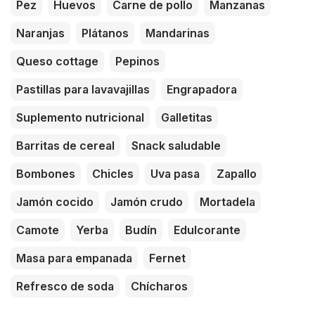
Pez
Huevos
Carne de pollo
Manzanas
Naranjas
Plátanos
Mandarinas
Queso cottage
Pepinos
Pastillas para lavavajillas
Engrapadora
Suplemento nutricional
Galletitas
Barritas de cereal
Snack saludable
Bombones
Chicles
Uva pasa
Zapallo
Jamón cocido
Jamón crudo
Mortadela
Camote
Yerba
Budín
Edulcorante
Masa para empanada
Fernet
Refresco de soda
Chícharos