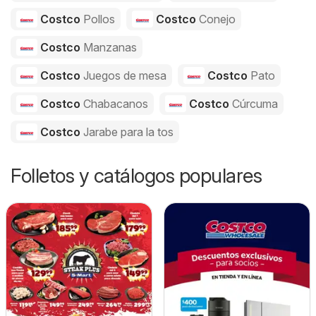
Costco
Pollos
Costco
Conejo
Costco
Manzanas
Costco
Juegos de mesa
Costco
Pato
Costco
Chabacanos
Costco
Cúrcuma
Costco
Jarabe para la tos
Folletos y catálogos populares