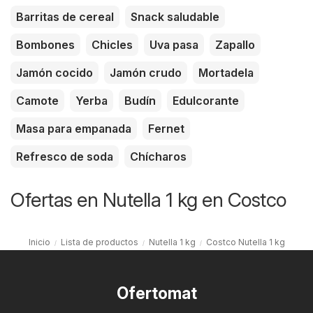
Barritas de cereal
Snack saludable
Bombones
Chicles
Uva pasa
Zapallo
Jamón cocido
Jamón crudo
Mortadela
Camote
Yerba
Budín
Edulcorante
Masa para empanada
Fernet
Refresco de soda
Chícharos
Ofertas en Nutella 1 kg en Costco
Inicio
Lista de productos
Nutella 1 kg
Costco Nutella 1 kg
Ofertomat