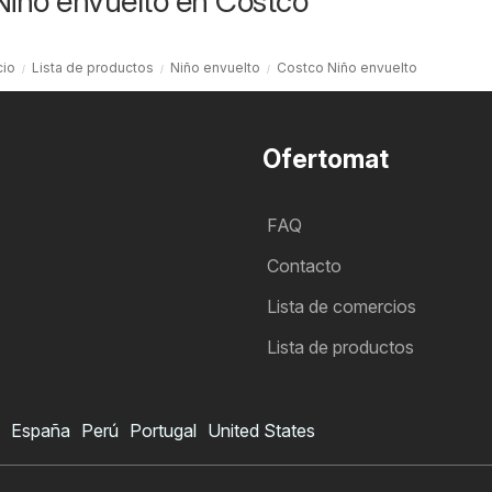
Niño envuelto en Costco
cio
Lista de productos
Niño envuelto
Costco Niño envuelto
Ofertomat
FAQ
Contacto
Lista de comercios
Lista de productos
España
Perú
Portugal
United States