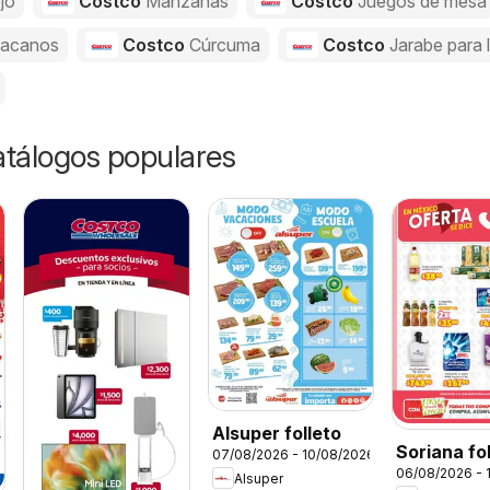
jo
Costco
Manzanas
Costco
Juegos de mesa
acanos
Costco
Cúrcuma
Costco
Jarabe para 
catálogos populares
Alsuper folleto
Soriana fo
07/08/2026 - 10/08/2026
06/08/2026 - 
Alsuper