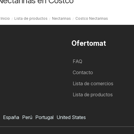
Nectarinas en Costco
Inicio
Lista de productos
Nectarinas
Costco Nectarinas
Ofertomat
FAQ
Contacto
Lista de comercios
Lista de productos
España
Perú
Portugal
United States