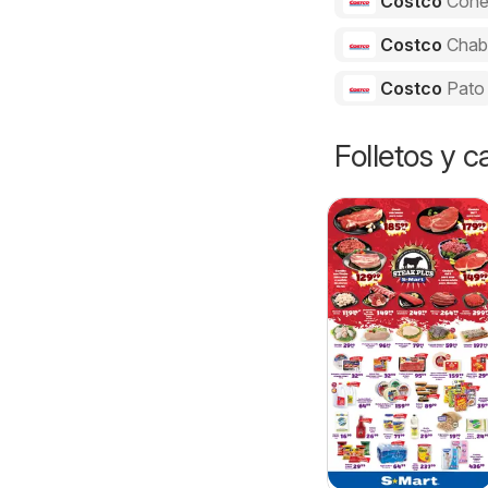
Costco
Cone
Costco
Chab
Costco
Pato
Folletos y 