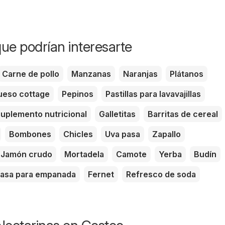
ue podrían interesarte
Carne de pollo
Manzanas
Naranjas
Plátanos
eso cottage
Pepinos
Pastillas para lavavajillas
uplemento nutricional
Galletitas
Barritas de cereal
Bombones
Chicles
Uva pasa
Zapallo
Jamón crudo
Mortadela
Camote
Yerba
Budín
asa para empanada
Fernet
Refresco de soda