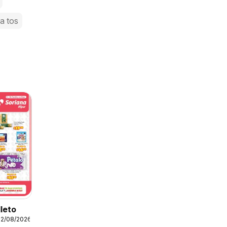
la tos
lleto
12/08/2026