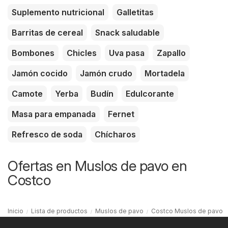
Suplemento nutricional
Galletitas
Barritas de cereal
Snack saludable
Bombones
Chicles
Uva pasa
Zapallo
Jamón cocido
Jamón crudo
Mortadela
Camote
Yerba
Budín
Edulcorante
Masa para empanada
Fernet
Refresco de soda
Chícharos
Ofertas en Muslos de pavo en
Costco
Inicio
Lista de productos
Muslos de pavo
Costco Muslos de pavo