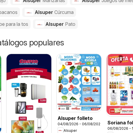
ejo
Alsuper
Manzanas
Alsuper
Juegos de me
bacanos
Alsuper
Cúrcuma
be para la tos
Alsuper
Pato
catálogos populares
Alsuper folleto
Soriana fo
04/08/2026 - 06/08/2026
06/08/2026 - 
Alsuper