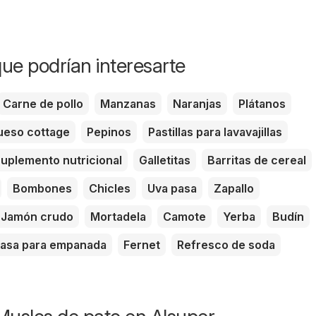
ue podrían interesarte
Carne de pollo
Manzanas
Naranjas
Plátanos
eso cottage
Pepinos
Pastillas para lavavajillas
uplemento nutricional
Galletitas
Barritas de cereal
Bombones
Chicles
Uva pasa
Zapallo
Jamón crudo
Mortadela
Camote
Yerba
Budín
asa para empanada
Fernet
Refresco de soda