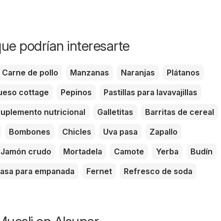
ue podrían interesarte
Carne de pollo
Manzanas
Naranjas
Plátanos
eso cottage
Pepinos
Pastillas para lavavajillas
uplemento nutricional
Galletitas
Barritas de cereal
Bombones
Chicles
Uva pasa
Zapallo
Jamón crudo
Mortadela
Camote
Yerba
Budín
asa para empanada
Fernet
Refresco de soda