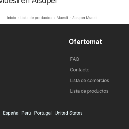
Muesli en Alsuper
Inicio
Lista de productos
Muesli
Alsuper Muesli
Ofertomat
FAQ
Contacto
Lista de comercios
Lista de productos
España
Perú
Portugal
United States