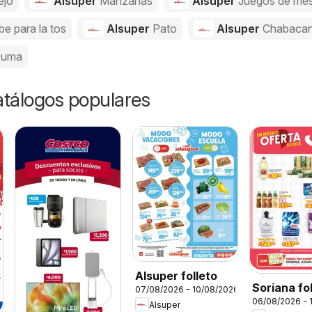
ejo
Alsuper
Manzanas
Alsuper
Juegos de me
be para la tos
Alsuper
Pato
Alsuper
Chabaca
cuma
catálogos populares
Alsuper folleto
Soriana fo
07/08/2026 - 10/08/2026
06/08/2026 - 
Alsuper