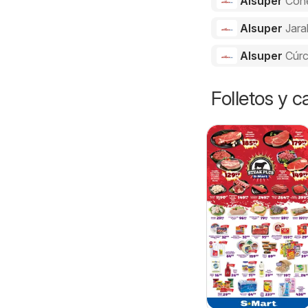
Alsuper
Con
Alsuper
Jara
Alsuper
Cúr
Folletos y 