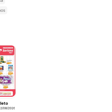
sa
nos
lleto
12/08/2026