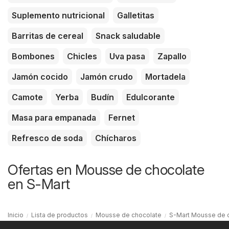
Suplemento nutricional
Galletitas
Barritas de cereal
Snack saludable
Bombones
Chicles
Uva pasa
Zapallo
Jamón cocido
Jamón crudo
Mortadela
Camote
Yerba
Budín
Edulcorante
Masa para empanada
Fernet
Refresco de soda
Chícharos
Ofertas en Mousse de chocolate
en S-Mart
Inicio
Lista de productos
Mousse de chocolate
S-Mart Mousse de 