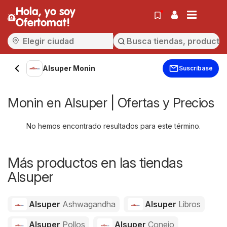
Hola, yo soy
Ofertomat!
Alsuper Monin
Suscríbase
Monin en Alsuper | Ofertas y Precios
No hemos encontrado resultados para este término.
Más productos en las tiendas
Alsuper
Alsuper
Ashwagandha
Alsuper
Libros
Alsuper
Pollos
Alsuper
Conejo