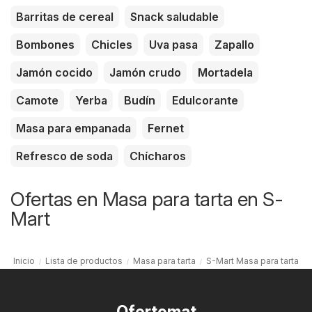
Barritas de cereal
Snack saludable
Bombones
Chicles
Uva pasa
Zapallo
Jamón cocido
Jamón crudo
Mortadela
Camote
Yerba
Budín
Edulcorante
Masa para empanada
Fernet
Refresco de soda
Chícharos
Ofertas en Masa para tarta en S-
Mart
Inicio
Lista de productos
Masa para tarta
S-Mart Masa para tarta
Ofertomat