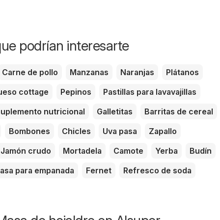
ue podrían interesarte
Carne de pollo
Manzanas
Naranjas
Plátanos
eso cottage
Pepinos
Pastillas para lavavajillas
uplemento nutricional
Galletitas
Barritas de cereal
Bombones
Chicles
Uva pasa
Zapallo
Jamón crudo
Mortadela
Camote
Yerba
Budín
asa para empanada
Fernet
Refresco de soda