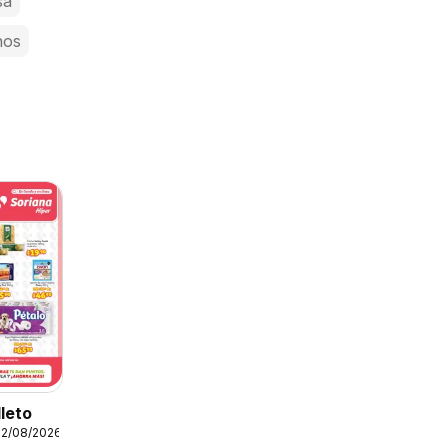
sa
nos
lleto
12/08/2026