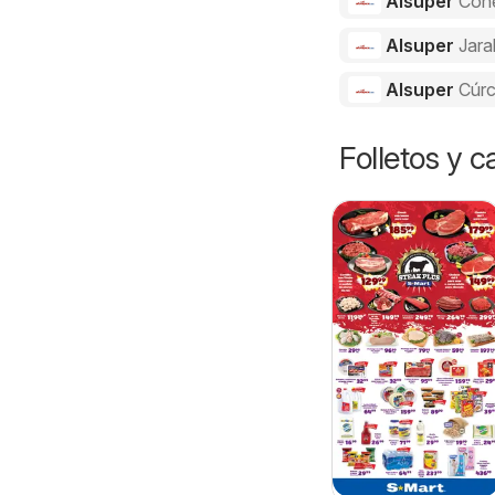
Alsuper
Con
Alsuper
Jara
Alsuper
Cúr
Folletos y 