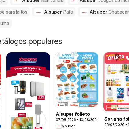
ejo
Alsuper
Manzanas
Alsuper
Juegos de me
be para la tos
Alsuper
Pato
Alsuper
Chabaca
cuma
catálogos populares
Alsuper folleto
Soriana fo
07/08/2026 - 10/08/2026
06/08/2026 - 
Alsuper