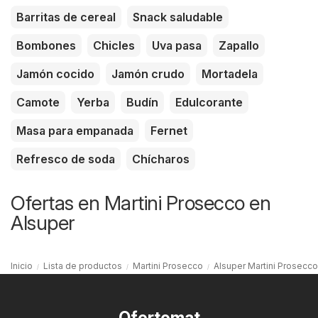
Barritas de cereal
Snack saludable
Bombones
Chicles
Uva pasa
Zapallo
Jamón cocido
Jamón crudo
Mortadela
Camote
Yerba
Budín
Edulcorante
Masa para empanada
Fernet
Refresco de soda
Chícharos
Ofertas en Martini Prosecco en
Alsuper
Inicio
Lista de productos
Martini Prosecco
Alsuper Martini Prosecco
Ofertomat