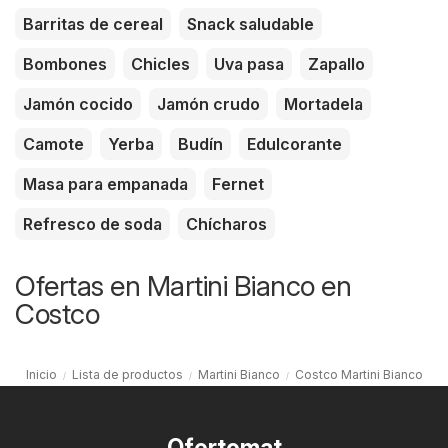
Barritas de cereal
Snack saludable
Bombones
Chicles
Uva pasa
Zapallo
Jamón cocido
Jamón crudo
Mortadela
Camote
Yerba
Budín
Edulcorante
Masa para empanada
Fernet
Refresco de soda
Chícharos
Ofertas en Martini Bianco en
Costco
Inicio
Lista de productos
Martini Bianco
Costco Martini Bianco
Ofertomat