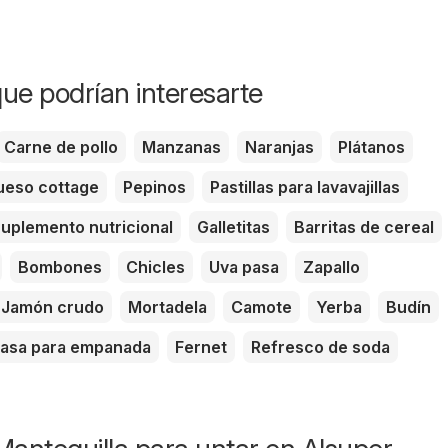
ue podrían interesarte
Carne de pollo
Manzanas
Naranjas
Plátanos
eso cottage
Pepinos
Pastillas para lavavajillas
uplemento nutricional
Galletitas
Barritas de cereal
Bombones
Chicles
Uva pasa
Zapallo
Jamón crudo
Mortadela
Camote
Yerba
Budín
asa para empanada
Fernet
Refresco de soda