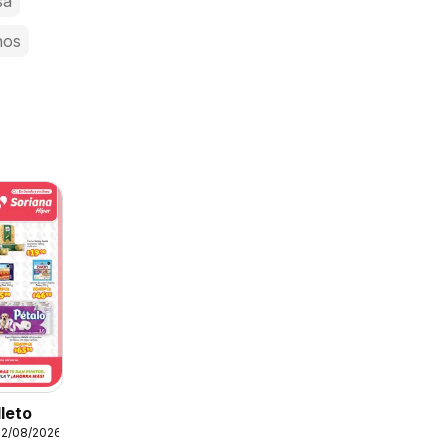
sa
nos
lleto
12/08/2026