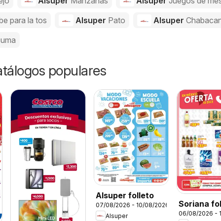
ejo
Alsuper
Manzanas
Alsuper
Juegos de me
be para la tos
Alsuper
Pato
Alsuper
Chabaca
cuma
catálogos populares
Alsuper folleto
Soriana fo
07/08/2026 - 10/08/2026
06/08/2026 - 
Alsuper