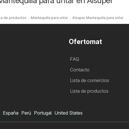
Mantequilla para untar en Alsuper
ta de productos
Mantequilla para untar
Alsuper Mantequilla para untar
Ofertomat
FAQ
Contacto
Lista de comercios
Lista de productos
España
Perú
Portugal
United States