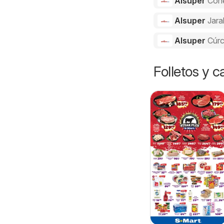
Alsuper
Con
Alsuper
Jara
Alsuper
Cúr
Folletos y 